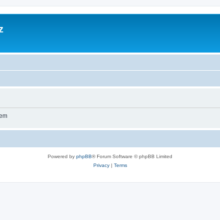
z
wem
Powered by
phpBB
® Forum Software © phpBB Limited
Privacy
|
Terms