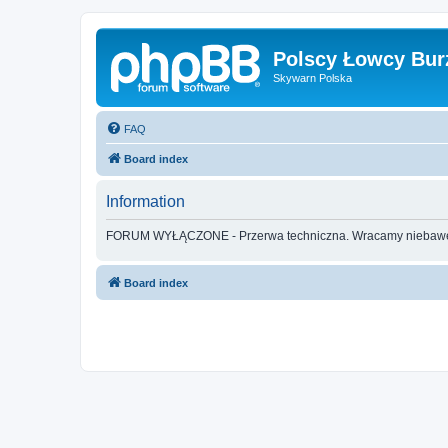
Polscy Łowcy Bur
Skywarn Polska
FAQ
Board index
Information
FORUM WYŁĄCZONE - Przerwa techniczna. Wracamy nieba
Board index