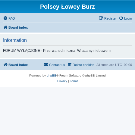
Polscy Łowcy Burz
FAQ
Register
Login
Board index
Information
FORUM WYŁĄCZONE - Przerwa techniczna. Wracamy niebawem
Board index
Contact us
Delete cookies
All times are
UTC+02:00
Powered by
phpBB
® Forum Software © phpBB Limited
Privacy
|
Terms