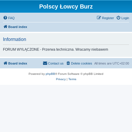
Polscy Łowcy Burz
FAQ
Register
Login
Board index
Information
FORUM WYŁĄCZONE - Przerwa techniczna. Wracamy niebawem
Board index
Contact us
Delete cookies
All times are
UTC+02:00
Powered by
phpBB
® Forum Software © phpBB Limited
Privacy
|
Terms