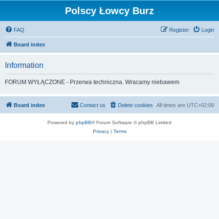
Polscy Łowcy Burz
FAQ
Register
Login
Board index
Information
FORUM WYŁĄCZONE - Przerwa techniczna. Wracamy niebawem
Board index
Contact us
Delete cookies
All times are
UTC+02:00
Powered by
phpBB
® Forum Software © phpBB Limited
Privacy
|
Terms