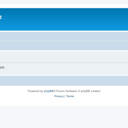
z
wem
Powered by
phpBB
® Forum Software © phpBB Limited
Privacy
|
Terms