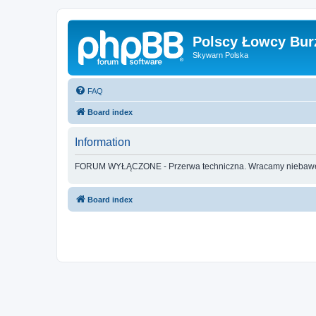
Polscy Łowcy Bur
Skywarn Polska
FAQ
Board index
Information
FORUM WYŁĄCZONE - Przerwa techniczna. Wracamy nieba
Board index