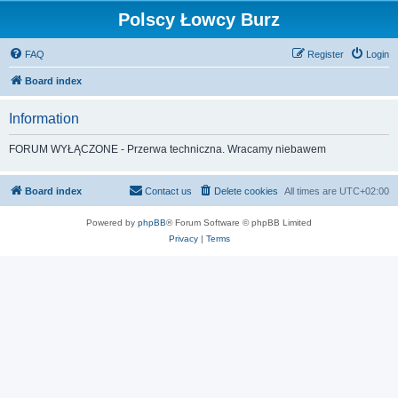
Polscy Łowcy Burz
FAQ
Register
Login
Board index
Information
FORUM WYŁĄCZONE - Przerwa techniczna. Wracamy niebawem
Board index
Contact us
Delete cookies
All times are
UTC+02:00
Powered by
phpBB
® Forum Software © phpBB Limited
Privacy
|
Terms