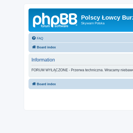
Polscy Łowcy Bur
Skywarn Polska
FAQ
Board index
Information
FORUM WYŁĄCZONE - Przerwa techniczna. Wracamy nieba
Board index