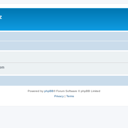
z
wem
Powered by
phpBB
® Forum Software © phpBB Limited
Privacy
|
Terms