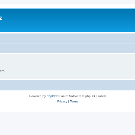
z
wem
Powered by
phpBB
® Forum Software © phpBB Limited
Privacy
|
Terms