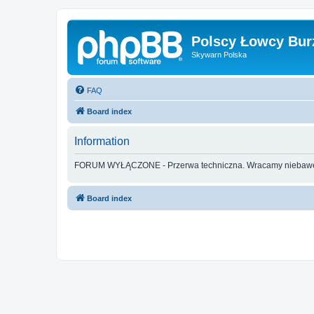
Polscy Łowcy Bur
Skywarn Polska
FAQ
Board index
Information
FORUM WYŁĄCZONE - Przerwa techniczna. Wracamy nieba
Board index