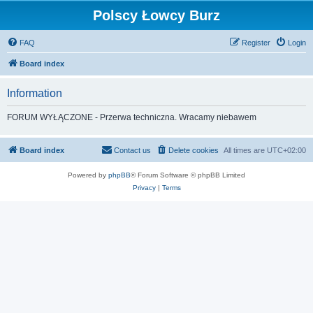
Polscy Łowcy Burz
FAQ
Register
Login
Board index
Information
FORUM WYŁĄCZONE - Przerwa techniczna. Wracamy niebawem
Board index
Contact us
Delete cookies
All times are
UTC+02:00
Powered by
phpBB
® Forum Software © phpBB Limited
Privacy
|
Terms