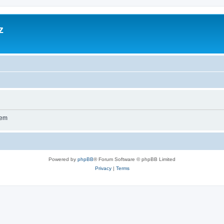
z
wem
Powered by
phpBB
® Forum Software © phpBB Limited
Privacy
|
Terms