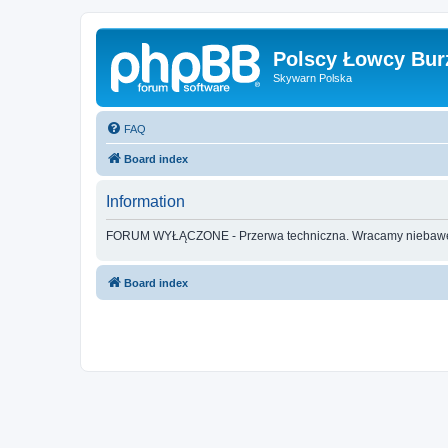
Polscy Łowcy Bur
Skywarn Polska
FAQ
Board index
Information
FORUM WYŁĄCZONE - Przerwa techniczna. Wracamy nieba
Board index