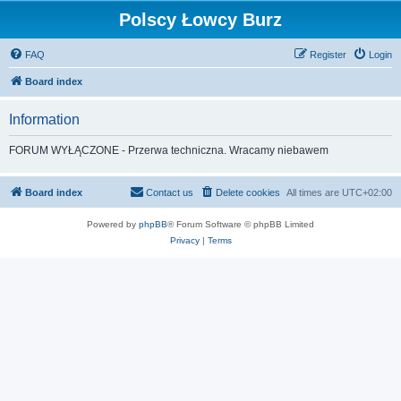
Polscy Łowcy Burz
FAQ
Register
Login
Board index
Information
FORUM WYŁĄCZONE - Przerwa techniczna. Wracamy niebawem
Board index
Contact us
Delete cookies
All times are
UTC+02:00
Powered by
phpBB
® Forum Software © phpBB Limited
Privacy
|
Terms