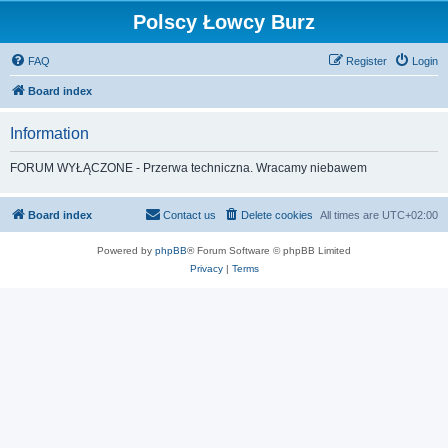
Polscy Łowcy Burz
FAQ
Register
Login
Board index
Information
FORUM WYŁĄCZONE - Przerwa techniczna. Wracamy niebawem
Board index
Contact us
Delete cookies
All times are
UTC+02:00
Powered by
phpBB
® Forum Software © phpBB Limited
Privacy
|
Terms