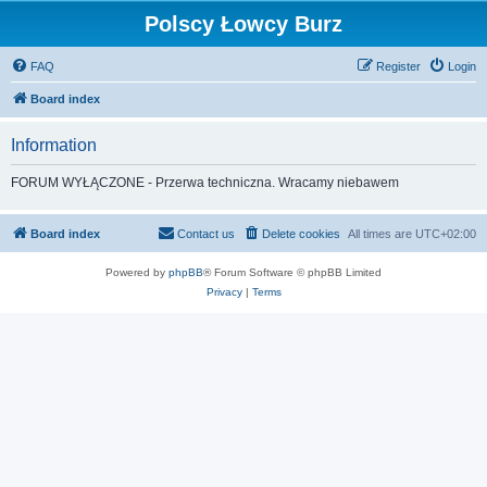
Polscy Łowcy Burz
FAQ
Register
Login
Board index
Information
FORUM WYŁĄCZONE - Przerwa techniczna. Wracamy niebawem
Board index
Contact us
Delete cookies
All times are
UTC+02:00
Powered by
phpBB
® Forum Software © phpBB Limited
Privacy
|
Terms