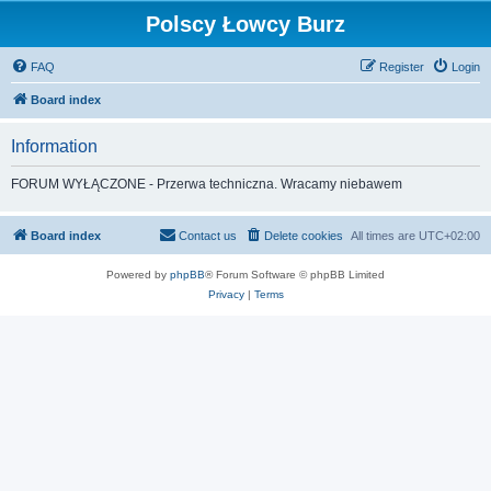
Polscy Łowcy Burz
FAQ
Register
Login
Board index
Information
FORUM WYŁĄCZONE - Przerwa techniczna. Wracamy niebawem
Board index
Contact us
Delete cookies
All times are
UTC+02:00
Powered by
phpBB
® Forum Software © phpBB Limited
Privacy
|
Terms