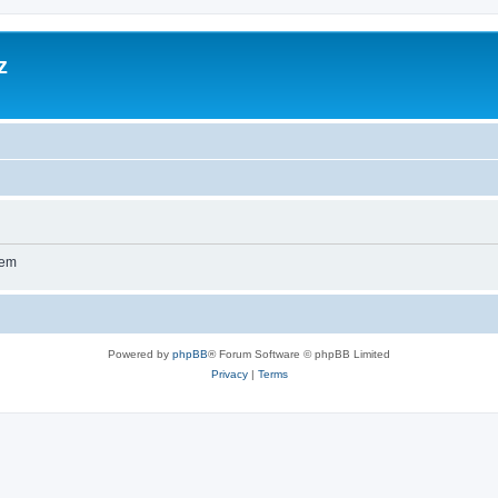
z
wem
Powered by
phpBB
® Forum Software © phpBB Limited
Privacy
|
Terms