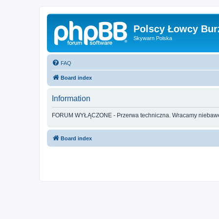
Polscy Łowcy Bur
Skywarn Polska
FAQ
Board index
Information
FORUM WYŁĄCZONE - Przerwa techniczna. Wracamy nieba
Board index