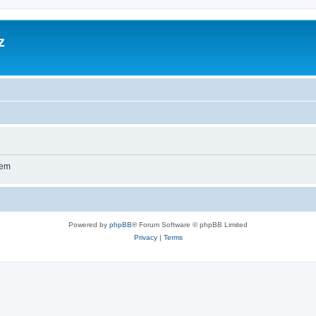
z
wem
Powered by
phpBB
® Forum Software © phpBB Limited
Privacy
|
Terms