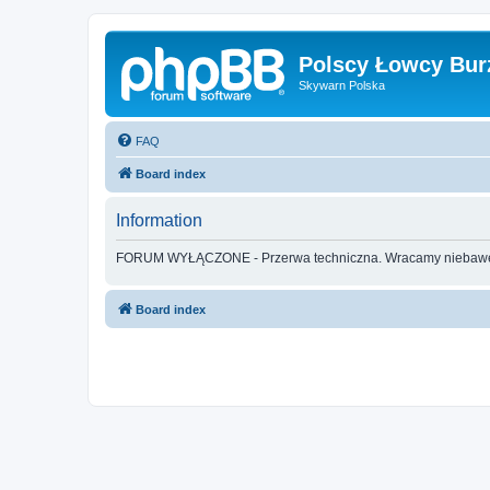
Polscy Łowcy Bur
Skywarn Polska
FAQ
Board index
Information
FORUM WYŁĄCZONE - Przerwa techniczna. Wracamy nieba
Board index