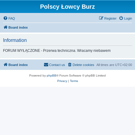
Polscy Łowcy Burz
FAQ
Register
Login
Board index
Information
FORUM WYŁĄCZONE - Przerwa techniczna. Wracamy niebawem
Board index
Contact us
Delete cookies
All times are
UTC+02:00
Powered by
phpBB
® Forum Software © phpBB Limited
Privacy
|
Terms