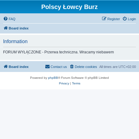
Polscy Łowcy Burz
FAQ
Register
Login
Board index
Information
FORUM WYŁĄCZONE - Przerwa techniczna. Wracamy niebawem
Board index
Contact us
Delete cookies
All times are
UTC+02:00
Powered by
phpBB
® Forum Software © phpBB Limited
Privacy
|
Terms