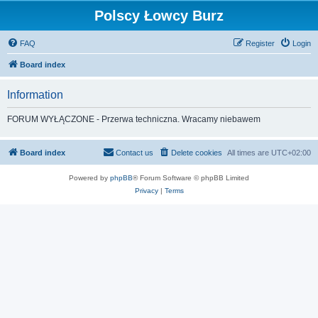
Polscy Łowcy Burz
FAQ
Register
Login
Board index
Information
FORUM WYŁĄCZONE - Przerwa techniczna. Wracamy niebawem
Board index
Contact us
Delete cookies
All times are
UTC+02:00
Powered by
phpBB
® Forum Software © phpBB Limited
Privacy
|
Terms