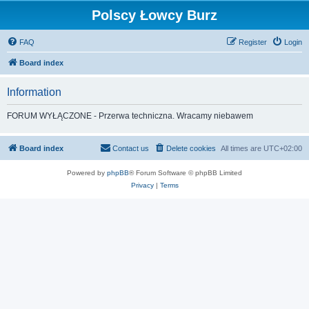
Polscy Łowcy Burz
FAQ
Register
Login
Board index
Information
FORUM WYŁĄCZONE - Przerwa techniczna. Wracamy niebawem
Board index
Contact us
Delete cookies
All times are
UTC+02:00
Powered by
phpBB
® Forum Software © phpBB Limited
Privacy
|
Terms