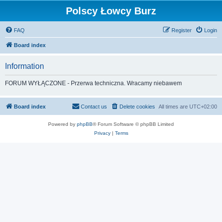
Polscy Łowcy Burz
FAQ
Register
Login
Board index
Information
FORUM WYŁĄCZONE - Przerwa techniczna. Wracamy niebawem
Board index
Contact us
Delete cookies
All times are
UTC+02:00
Powered by
phpBB
® Forum Software © phpBB Limited
Privacy
|
Terms