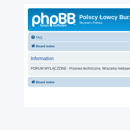
Polscy Łowcy Bur
Skywarn Polska
FAQ
Board index
Information
FORUM WYŁĄCZONE - Przerwa techniczna. Wracamy nieba
Board index