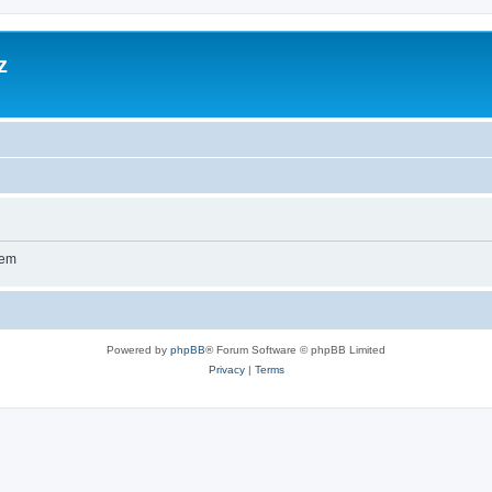
z
wem
Powered by
phpBB
® Forum Software © phpBB Limited
Privacy
|
Terms