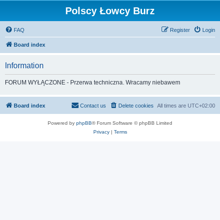
Polscy Łowcy Burz
FAQ
Register
Login
Board index
Information
FORUM WYŁĄCZONE - Przerwa techniczna. Wracamy niebawem
Board index
Contact us
Delete cookies
All times are
UTC+02:00
Powered by
phpBB
® Forum Software © phpBB Limited
Privacy
|
Terms