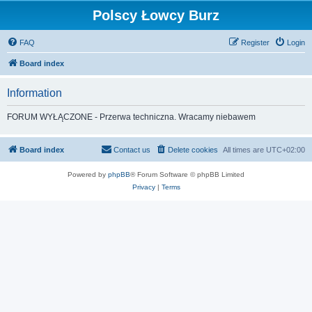
Polscy Łowcy Burz
FAQ
Register
Login
Board index
Information
FORUM WYŁĄCZONE - Przerwa techniczna. Wracamy niebawem
Board index
Contact us
Delete cookies
All times are
UTC+02:00
Powered by
phpBB
® Forum Software © phpBB Limited
Privacy
|
Terms