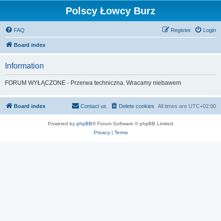
Polscy Łowcy Burz
FAQ
Register
Login
Board index
Information
FORUM WYŁĄCZONE - Przerwa techniczna. Wracamy niebawem
Board index
Contact us
Delete cookies
All times are
UTC+02:00
Powered by
phpBB
® Forum Software © phpBB Limited
Privacy
|
Terms