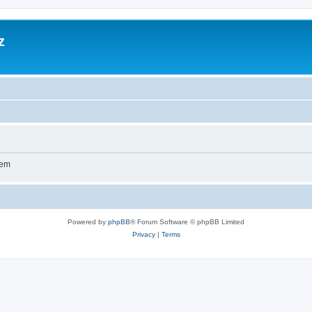
z
wem
Powered by
phpBB
® Forum Software © phpBB Limited
Privacy
|
Terms