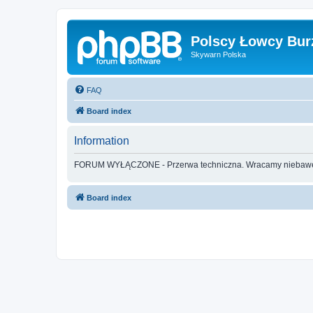
Polscy Łowcy Bur
Skywarn Polska
FAQ
Board index
Information
FORUM WYŁĄCZONE - Przerwa techniczna. Wracamy nieba
Board index