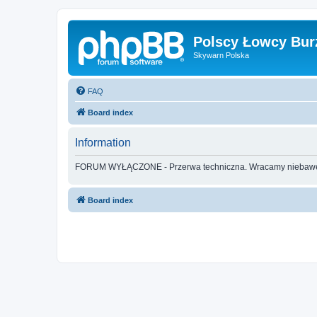
Polscy Łowcy Bur
Skywarn Polska
FAQ
Board index
Information
FORUM WYŁĄCZONE - Przerwa techniczna. Wracamy nieba
Board index