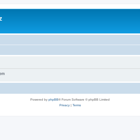
z
wem
Powered by
phpBB
® Forum Software © phpBB Limited
Privacy
|
Terms