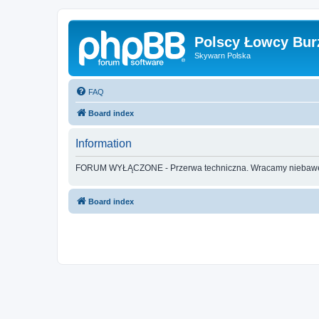
Polscy Łowcy Bur
Skywarn Polska
FAQ
Board index
Information
FORUM WYŁĄCZONE - Przerwa techniczna. Wracamy nieba
Board index