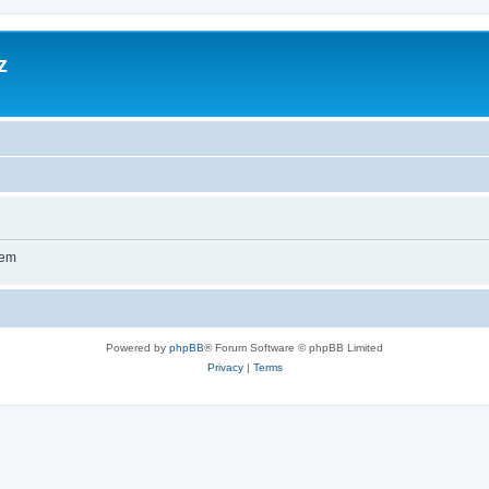
z
wem
Powered by
phpBB
® Forum Software © phpBB Limited
Privacy
|
Terms