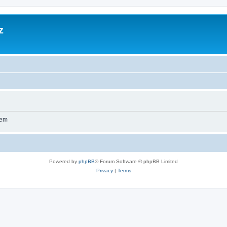
z
wem
Powered by
phpBB
® Forum Software © phpBB Limited
Privacy
|
Terms