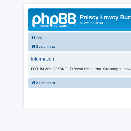
Polscy Łowcy Bur
Skywarn Polska
FAQ
Board index
Information
FORUM WYŁĄCZONE - Przerwa techniczna. Wracamy nieba
Board index