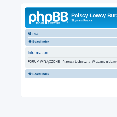
Polscy Łowcy Bur
Skywarn Polska
FAQ
Board index
Information
FORUM WYŁĄCZONE - Przerwa techniczna. Wracamy nieba
Board index