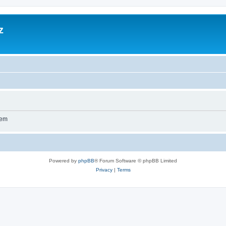
z
wem
Powered by
phpBB
® Forum Software © phpBB Limited
Privacy
|
Terms