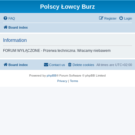
Polscy Łowcy Burz
FAQ
Register
Login
Board index
Information
FORUM WYŁĄCZONE - Przerwa techniczna. Wracamy niebawem
Board index
Contact us
Delete cookies
All times are
UTC+02:00
Powered by
phpBB
® Forum Software © phpBB Limited
Privacy
|
Terms