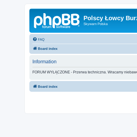
Polscy Łowcy Bur
Skywarn Polska
FAQ
Board index
Information
FORUM WYŁĄCZONE - Przerwa techniczna. Wracamy nieba
Board index