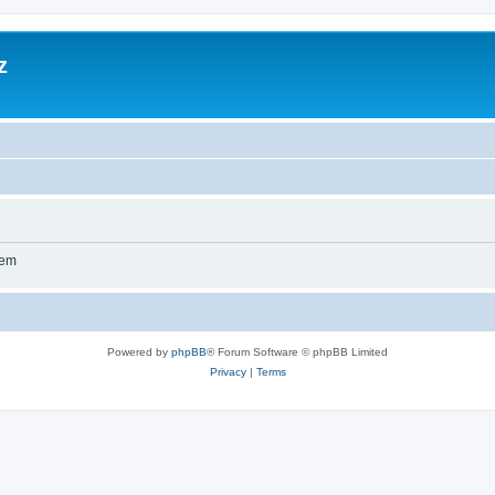
z
wem
Powered by
phpBB
® Forum Software © phpBB Limited
Privacy
|
Terms