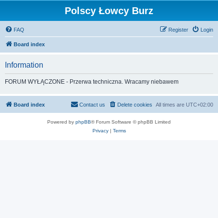
Polscy Łowcy Burz
FAQ
Register
Login
Board index
Information
FORUM WYŁĄCZONE - Przerwa techniczna. Wracamy niebawem
Board index
Contact us
Delete cookies
All times are
UTC+02:00
Powered by
phpBB
® Forum Software © phpBB Limited
Privacy
|
Terms