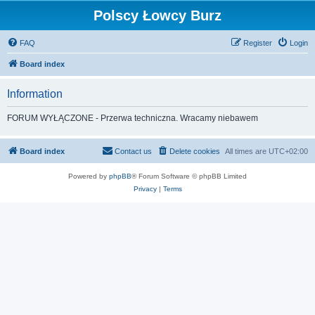
Polscy Łowcy Burz
FAQ
Register
Login
Board index
Information
FORUM WYŁĄCZONE - Przerwa techniczna. Wracamy niebawem
Board index
Contact us
Delete cookies
All times are
UTC+02:00
Powered by
phpBB
® Forum Software © phpBB Limited
Privacy
|
Terms