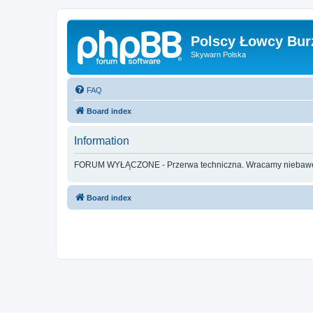
Polscy Łowcy Bur
Skywarn Polska
FAQ
Board index
Information
FORUM WYŁĄCZONE - Przerwa techniczna. Wracamy nieba
Board index