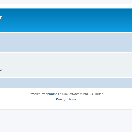
z
wem
Powered by
phpBB
® Forum Software © phpBB Limited
Privacy
|
Terms