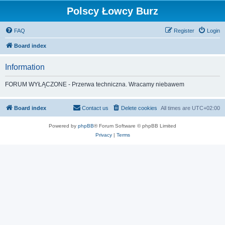
Polscy Łowcy Burz
FAQ
Register
Login
Board index
Information
FORUM WYŁĄCZONE - Przerwa techniczna. Wracamy niebawem
Board index
Contact us
Delete cookies
All times are
UTC+02:00
Powered by
phpBB
® Forum Software © phpBB Limited
Privacy
|
Terms