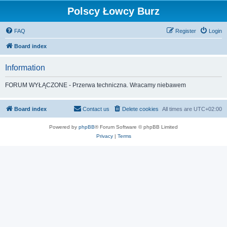
Polscy Łowcy Burz
FAQ
Register
Login
Board index
Information
FORUM WYŁĄCZONE - Przerwa techniczna. Wracamy niebawem
Board index
Contact us
Delete cookies
All times are
UTC+02:00
Powered by
phpBB
® Forum Software © phpBB Limited
Privacy
|
Terms