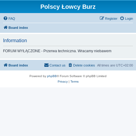
Polscy Łowcy Burz
FAQ
Register
Login
Board index
Information
FORUM WYŁĄCZONE - Przerwa techniczna. Wracamy niebawem
Board index
Contact us
Delete cookies
All times are
UTC+02:00
Powered by
phpBB
® Forum Software © phpBB Limited
Privacy
|
Terms