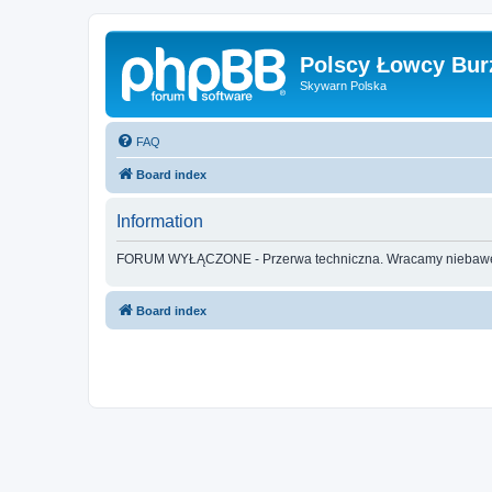
Polscy Łowcy Bur
Skywarn Polska
FAQ
Board index
Information
FORUM WYŁĄCZONE - Przerwa techniczna. Wracamy nieba
Board index