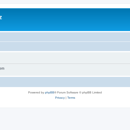
z
wem
Powered by
phpBB
® Forum Software © phpBB Limited
Privacy
|
Terms