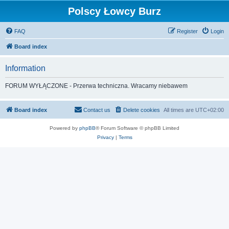
Polscy Łowcy Burz
FAQ
Register
Login
Board index
Information
FORUM WYŁĄCZONE - Przerwa techniczna. Wracamy niebawem
Board index
Contact us
Delete cookies
All times are
UTC+02:00
Powered by
phpBB
® Forum Software © phpBB Limited
Privacy
|
Terms