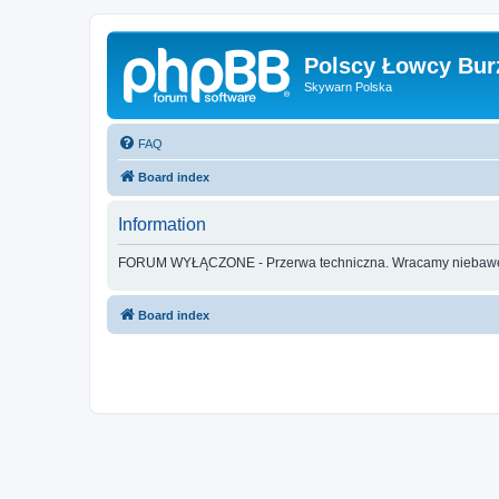
Polscy Łowcy Bur
Skywarn Polska
FAQ
Board index
Information
FORUM WYŁĄCZONE - Przerwa techniczna. Wracamy nieba
Board index