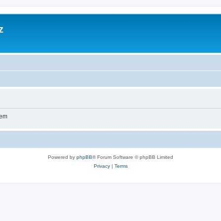
z
wem
Powered by
phpBB
® Forum Software © phpBB Limited
Privacy
|
Terms