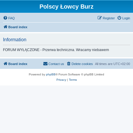
Polscy Łowcy Burz
FAQ
Register
Login
Board index
Information
FORUM WYŁĄCZONE - Przerwa techniczna. Wracamy niebawem
Board index
Contact us
Delete cookies
All times are
UTC+02:00
Powered by
phpBB
® Forum Software © phpBB Limited
Privacy
|
Terms