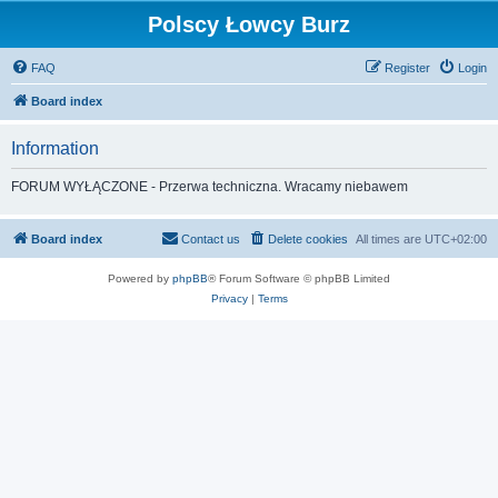
Polscy Łowcy Burz
FAQ
Register
Login
Board index
Information
FORUM WYŁĄCZONE - Przerwa techniczna. Wracamy niebawem
Board index
Contact us
Delete cookies
All times are
UTC+02:00
Powered by
phpBB
® Forum Software © phpBB Limited
Privacy
|
Terms