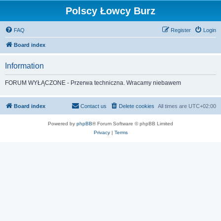
Polscy Łowcy Burz
FAQ
Register
Login
Board index
Information
FORUM WYŁĄCZONE - Przerwa techniczna. Wracamy niebawem
Board index
Contact us
Delete cookies
All times are
UTC+02:00
Powered by
phpBB
® Forum Software © phpBB Limited
Privacy
|
Terms