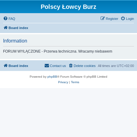
Polscy Łowcy Burz
FAQ
Register
Login
Board index
Information
FORUM WYŁĄCZONE - Przerwa techniczna. Wracamy niebawem
Board index
Contact us
Delete cookies
All times are
UTC+02:00
Powered by
phpBB
® Forum Software © phpBB Limited
Privacy
|
Terms