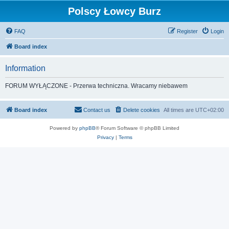
Polscy Łowcy Burz
FAQ
Register
Login
Board index
Information
FORUM WYŁĄCZONE - Przerwa techniczna. Wracamy niebawem
Board index
Contact us
Delete cookies
All times are
UTC+02:00
Powered by
phpBB
® Forum Software © phpBB Limited
Privacy
|
Terms