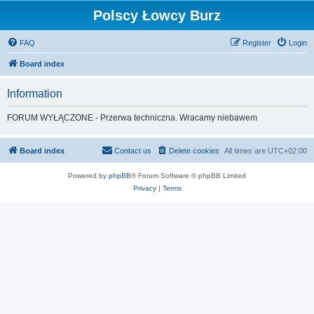
Polscy Łowcy Burz
FAQ
Register
Login
Board index
Information
FORUM WYŁĄCZONE - Przerwa techniczna. Wracamy niebawem
Board index
Contact us
Delete cookies
All times are
UTC+02:00
Powered by
phpBB
® Forum Software © phpBB Limited
Privacy
|
Terms