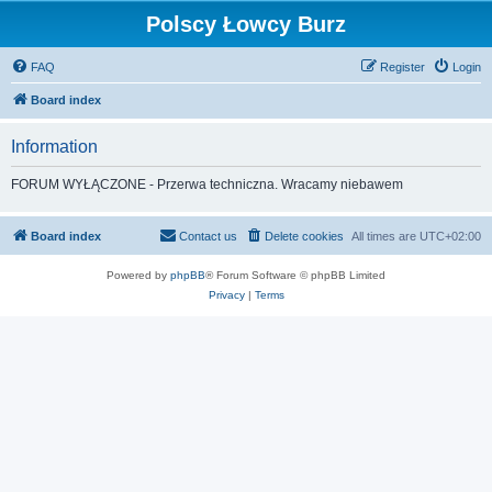
Polscy Łowcy Burz
FAQ
Register
Login
Board index
Information
FORUM WYŁĄCZONE - Przerwa techniczna. Wracamy niebawem
Board index
Contact us
Delete cookies
All times are
UTC+02:00
Powered by
phpBB
® Forum Software © phpBB Limited
Privacy
|
Terms