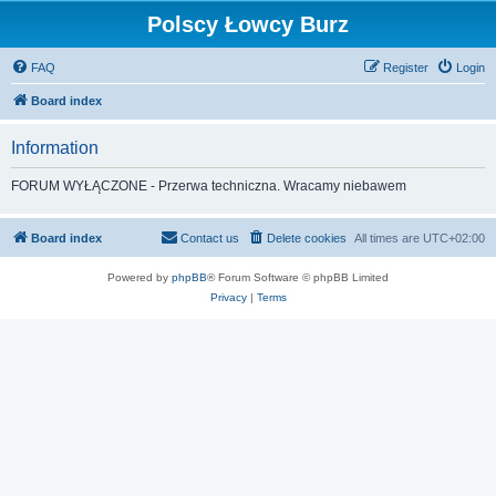
Polscy Łowcy Burz
FAQ
Register
Login
Board index
Information
FORUM WYŁĄCZONE - Przerwa techniczna. Wracamy niebawem
Board index
Contact us
Delete cookies
All times are
UTC+02:00
Powered by
phpBB
® Forum Software © phpBB Limited
Privacy
|
Terms