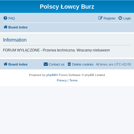
Polscy Łowcy Burz
FAQ
Register
Login
Board index
Information
FORUM WYŁĄCZONE - Przerwa techniczna. Wracamy niebawem
Board index
Contact us
Delete cookies
All times are
UTC+02:00
Powered by
phpBB
® Forum Software © phpBB Limited
Privacy
|
Terms